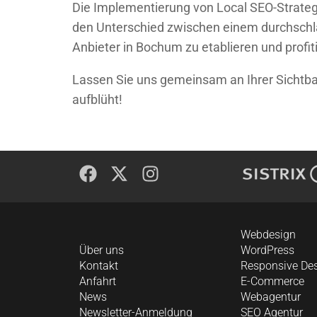
Die Implementierung von Local SEO-Strategi
den Unterschied zwischen einem durchschl
Anbieter in Bochum zu etablieren und profit
Lassen Sie uns gemeinsam an Ihrer Sichtbar
aufblüht!
Webdesign
Über uns
WordPress
Kontakt
Responsive De
Anfahrt
E-Commerce
News
Webagentur
Newsletter-Anmeldung
SEO Agentur