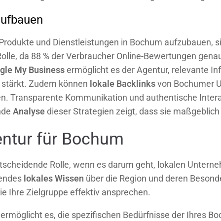
aufbauen
 Produkte und Dienstleistungen in Bochum aufzubauen, si
 Rolle, da 88 % der Verbraucher Online-Bewertungen gena
gle My Business
ermöglicht es der Agentur, relevante In
 stärkt. Zudem können
lokale Backlinks
von Bochumer U
en. Transparente Kommunikation und authentische Intera
ende
Analyse
dieser Strategien zeigt, dass sie maßgeblic
entur für Bochum
tscheidende Rolle, wenn es darum geht, lokalen Unternehm
sendes
lokales Wissen
über die Region und deren Besonde
e Ihre Zielgruppe effektiv ansprechen.
r ermöglicht es, die spezifischen Bedürfnisse der Ihres