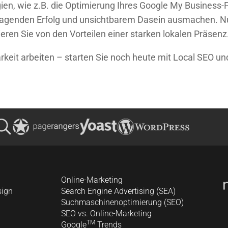
en, wie z.B. die Optimierung Ihres Google My Business-Pr
agenden Erfolg und unsichtbarem Dasein ausmachen. Nut
ieren Sie von den Vorteilen einer starken lokalen Präsenz
keit arbeiten – starten Sie noch heute mit Local SEO un
Online-Marketing
sign
Search Engine Advertising (SEA)
Suchmaschinenoptimierung (SEO)
SEO vs. Online-Marketing
TM
Google
Trends