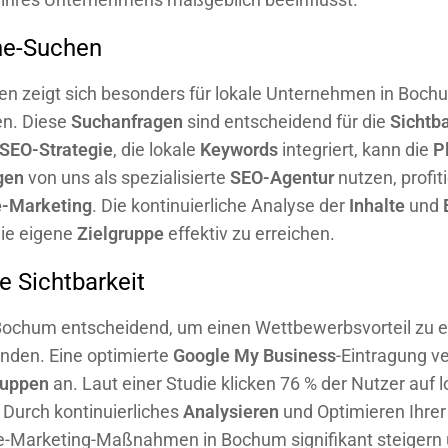
ne-Suchen
 zeigt sich besonders für lokale Unternehmen in Bochum
en. Diese
Suchanfragen
sind entscheidend für die
Sichtba
SEO-Strategie
, die lokale
Keywords
integriert, kann die
P
gen
von uns als spezialisierte
SEO-Agentur
nutzen, profit
e-Marketing
. Die kontinuierliche Analyse der
Inhalte
und
ie eigene
Zielgruppe
effektiv zu erreichen.
e Sichtbarkeit
n Bochum entscheidend, um einen Wettbewerbsvorteil zu e
inden. Eine optimierte
Google My Business
-Eintragung v
ruppen
an. Laut einer Studie klicken 76 % der Nutzer auf 
. Durch kontinuierliches
Analysieren
und Optimieren Ihrer
ne-Marketing-Maßnahmen in Bochum signifikant steigern u