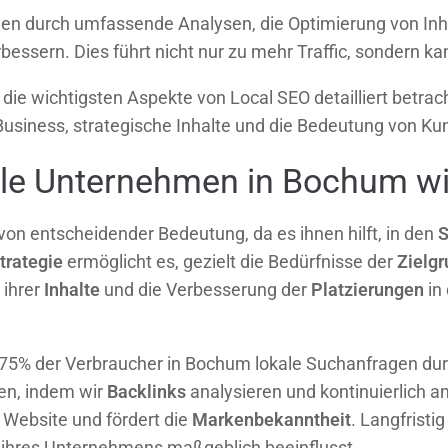
en durch umfassende Analysen, die Optimierung von Inha
rbessern. Dies führt nicht nur zu mehr Traffic, sondern k
 die wichtigsten Aspekte von Local SEO detailliert betrac
Business, strategische Inhalte und die Bedeutung von 
ale Unternehmen in Bochum wi
on entscheidender Bedeutung, da es ihnen hilft, in den
S
trategie
ermöglicht es, gezielt die Bedürfnisse der
Zielg
 ihrer
Inhalte
und die Verbesserung der
Platzierungen
in
r 75% der Verbraucher in Bochum lokale Suchanfragen durc
en, indem wir
Backlinks
analysieren und kontinuierlich 
 Website und fördert die
Markenbekanntheit
. Langfristi
ihres Unternehmens maßgeblich beeinflusst.