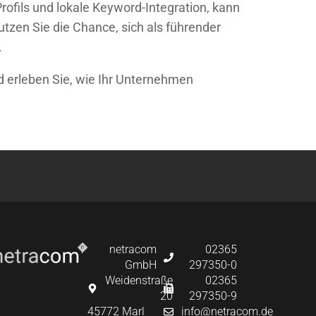
ofils und lokale Keyword-Integration, kann
zen Sie die Chance, sich als führender
.
d erleben Sie, wie Ihr Unternehmen
netracom
02365
GmbH
297350-0
Weidenstraße
02365
20
297350-9
45772 Marl
info@netracom.de